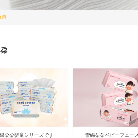
様用
朶朶
綿朶朶嬰童シリーズです
雪綿朶朶ベビーフェー