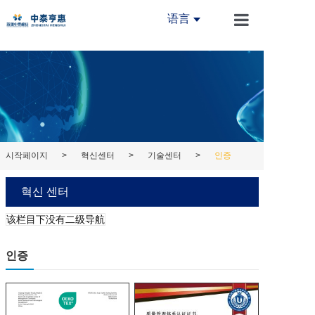
语言
시작페이지
회사개요
프레스센터
제품소개
시작페이지
>
혁신센터
>
기술센터
>
인증
혁신센터
혁신 센터
라인소개
该栏目下没有二级导航
연락처
인증