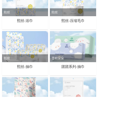
熙丝
熙丝
熙丝-浴巾
熙丝-压缩毛巾
熙丝
雪棉朵朵
熙丝-抽巾
团团系列-抽巾
雪棉朵朵
雪棉朵朵
Copyright @ 2019-2022 新疆中泰亨惠医疗卫材股份有限公司 rights
繁华系列-压缩毛巾
繁华系列-浴巾
reserved.