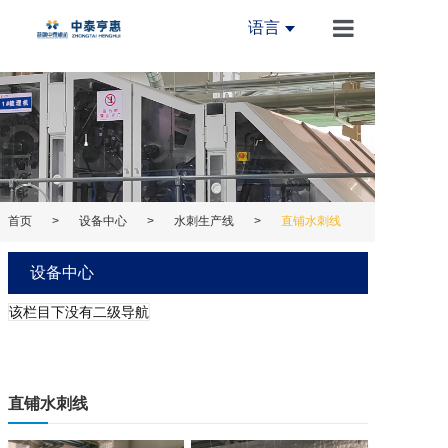
语言
首页
关于我们
新闻中心
产品中心
首页
>
设备中心
>
水刺生产线
>
直铺水刺线
创新中心
设备中心
设备中心
该栏目下没有二级导航
加入我们
联系我们
直铺水刺线