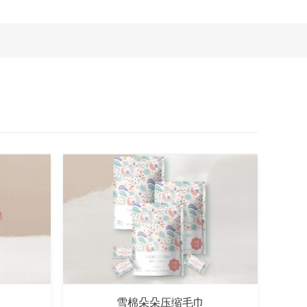
雪棉朵朵压缩毛巾